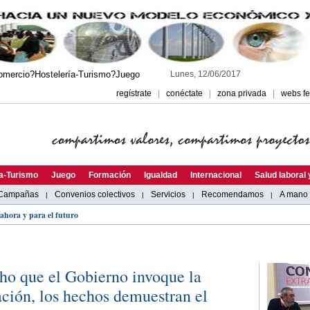
omercio?Hostelería-Turismo?Juego
Lunes, 12/06/2017
regístrate
|
conéctate
|
zona privada
|
webs fe
ía-Turismo
Juego
Formación
Igualdad
Internacional
Salud laboral
Campañas
Convenios colectivos
Servicios
Recomendamos
A mano
|
|
|
|
ahora y para el futuro
ho que el Gobierno invoque la
ción, los hechos demuestran el