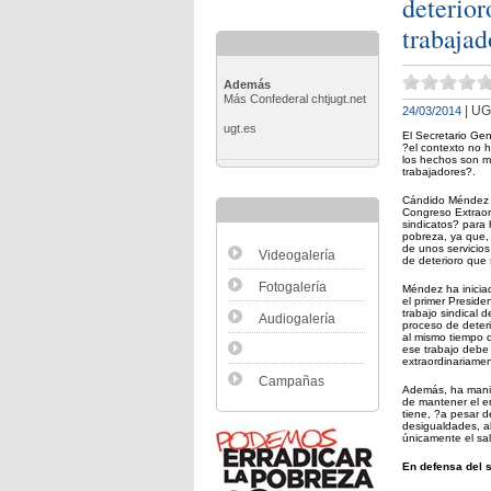
deterior
trabajad
Además
Más Confederal chtjugt.net
| U
24/03/2014
ugt.es
El Secretario Ge
?el contexto no 
los hechos son m
trabajadores?.
Cándido Méndez h
Congreso Extraor
sindicatos? para 
pobreza, ya que, 
de unos servicios
Videogalería
de deterioro que
Fotogalería
Méndez ha iniciad
el primer Preside
trabajo sindical 
Audiogalería
proceso de deteri
al mismo tiempo q
ese trabajo debe 
extraordinariamen
Campañas
Además, ha manif
de mantener el e
tiene, ?a pesar d
desigualdades, al
únicamente el sal
En defensa del 