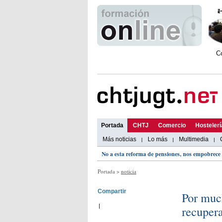
C
Portada
CHTJ
Comercio
Hosteler
Más noticias
Lo más
Multimedia
|
|
|
No a esta reforma de pensiones, nos empobrece 
Portada
>
noticia
Compartir
Por muc
|
recupera