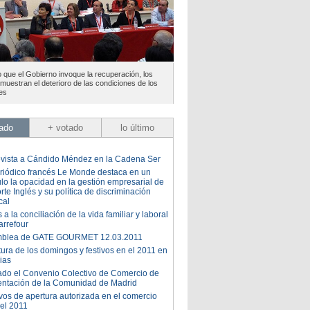
que el Gobierno invoque la recuperación, los
uestran el deterioro de las condiciones de los
es
tado
+ votado
lo último
evista a Cándido Méndez en la Cadena Ser
eriódico francés Le Monde destaca en un
ulo la opacidad en la gestión empresarial de
rte Inglés y su política de discriminación
cal
 a la conciliación de la vida familiar y laboral
arrefour
blea de GATE GOURMET 12.03.2011
ura de los domingos y festivos en el 2011 en
ias
ado el Convenio Colectivo de Comercio de
entación de la Comunidad de Madrid
vos de apertura autorizada en el comercio
 el 2011