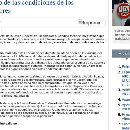
o de las condiciones de los
ores
Imprimir
GT
Por mucho 
hechos dem
neral de la Unión General de Trabajadores, Cándido Méndez, ha afirmado que
trabajador
ha cambiado y por mucho que el Gobierno invoque la recuperación económica,
uy tozudos y demuestran un deterioro generalizado de las condiciones de los
+ visi
a realizado estas declaraciones durante su intervención en la clausura del
dinario de UGT-Navarra, donde ha defendido ?el papel fundamental de los
hacer frente a la crisis económica y evitar que caigamos en situaciones
?lo que garantiza una vida digna a los trabajadores es la suma de su salario y
 públicos universales y gratuitos, y ambas cosas están sufriendo un proceso
Entr
 sólo las organizaciones sindicales podemos detener?.
El p
artíc
o su intervención con palabras de recuerdo al recién fallecido Adolfo Suárez,
nte de Gobierno de la democracia, para destacar a continuación que ?el
El Co
de estos últimos años ha sido muy complicado?, ya que se ha vivido ?un
sindi
oro brutal de los derechos de los trabajadores y de la Negociación Colectiva,
ue una ofensiva feroz para desacreditar la labor sindical?. ?La valoración de
Adiós
tener como referencia el contexto en el que se ha producido y este ha sido
en C
te difícil?, ha añadido.
Asam
estado que la Unión General de Trabajadores ?ha defendido su estrategia
Apert
mpleo y los puestos de trabajo? y ha recordado a los presentes que Navarra
Astur
e ser el norte geográfico, su propio sur?, aludiendo al aumento de las
 deterioro de los servicios públicos, en definitiva, a un escenario en el que ?
Firm
ario no permite escapar de la pobreza?.
Alim
sindicalismo
Festi
para