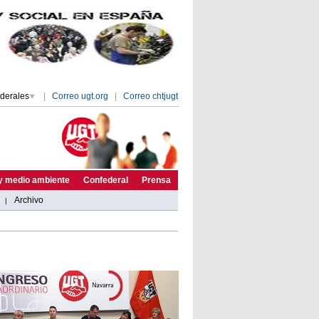
derales
|
Correo ugt.org
|
Correo chtjugt
 y medio ambiente
Confederal
Prensa
Archivo
|