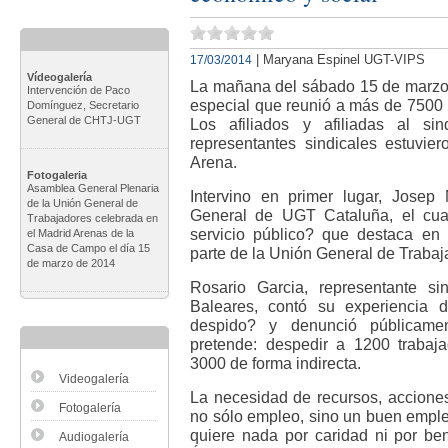
| Maryana Espinel UGT-VIPS
17/03/2014
Vídeogalería
La mañana del sábado 15 de marzo
Intervención de Paco
especial que reunió a más de 7500
Domínguez, Secretario
General de CHTJ-UGT
Los afiliados y afiliadas al si
representantes sindicales estuvie
Arena.
Fotogaleria
Asamblea General Plenaria
Intervino en primer lugar, Josep 
de la Unión General de
General de UGT Cataluña, el cua
Trabajadores celebrada en
servicio público? que destaca en
el Madrid Arenas de la
Casa de Campo el día 15
parte de la Unión General de Trabaj
de marzo de 2014
Rosario Garcia, representante s
Baleares, contó su experiencia d
despido? y denunció públicam
pretende: despedir a 1200 trabaja
3000 de forma indirecta.
Videogalería
La necesidad de recursos, acciones 
Fotogalería
no sólo empleo, sino un buen empl
quiere nada por caridad ni por be
Audiogalería