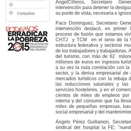
ÁngelCilleros, Secretario G
intervención para detener la desigu
su punto de vista, necesaria e ignora
Campañas
Paco Dominguez, Secretario Gen
intervención destacó, en primer l
proceso de fusión que estamos viv
CHTJ y TCM en el seno de la UG
estructura federativa y sectorial m
de los trabajadores y trabajadoras. Al
del turismo, con más de 62 milone
millones de euros en ingresos turí
a su vez la nula correlación con l
sector, y la deriva empresarial de
mercados turísticos con la rebaja 
las reducciones salariales y las 
servicios hosteleros. y en el comer
cientos de miles de empleos por
interna y del consumo que ha lleva
miles de pequeñas empresas, bas
social empresarial y del mantenimie
Ángels Pérez Guillamon, Secretar
sindical del hospital la FE: "nue