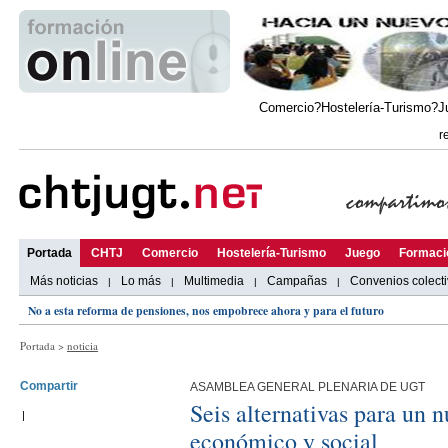
Comercio?Hostelería-Turismo?J
r
Portada
CHTJ
Comercio
Hostelería-Turismo
Juego
Formaci
Más noticias
Lo más
Multimedia
Campañas
Convenios colect
|
|
|
|
No a esta reforma de pensiones, nos empobrece ahora y para el futuro
Portada
>
noticia
Compartir
ASAMBLEA GENERAL PLENARIA DE UGT
Seis alternativas para un
|
económico y social